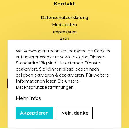
Kontakt
FOOTER
Datenschutzerklärung
Mediadaten
Impressum
AGB
+49 (0) 221 / 310 870 00
Wir verwenden technisch notwendige Cookies
sommersale@deutschlandvoucher.de
auf unserer Webseite sowie externe Dienste.
Sommer Sale – eine Kampagne der
Standardmäßig sind alle externen Dienste
DVM Deutschlandvoucher Media GmbH © 2026
deaktiviert. Sie können diese jedoch nach
belieben aktivieren & deaktivieren. Für weitere
Informationen lesen Sie unsere
Datenschutzbestimmungen.
Mehr Infos
Akzeptieren
Nein, danke